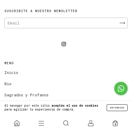
SUSCRIBITE A NUESTRO NEWSLETTER
MENÚ
Inicio
Bio
Sagrados y Profanos
Prints
Al navegar por este sitio
aceptás el uso de cookies
ENTENDIDO
para agilizar tu experiencia de compra.
Novedades
0
Contacto